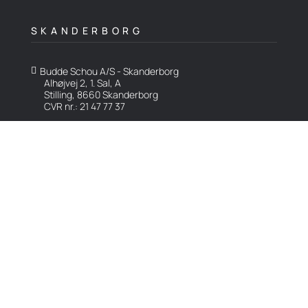
SKANDERBORG
Budde Schou A/S - Skanderborg

Alhøjvej 2, 1. Sal, A
Stilling, 8660 Skanderborg
CVR nr.: 21 47 77 37
info@buddeschou.dk

www.buddeschou.dk

Karriere
|
Kontakt
|
Forretningsbetingelser

Følg med på LinkedIn
LinkedIn
Copyright © 2026 Budde Schou A/S