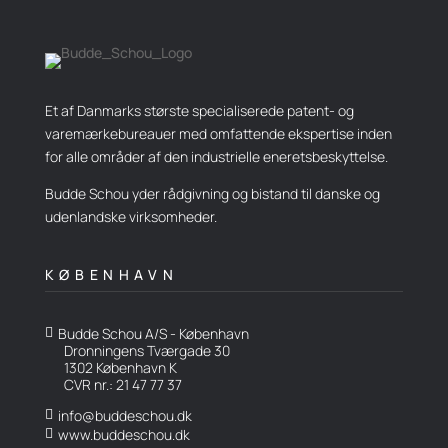
Et af Danmarks største specialiserede patent- og
varemærkebureauer med omfattende ekspertise inden
for alle områder af den industrielle eneretsbeskyttelse.
Budde Schou yder rådgivning og bistand til danske og
udenlandske virksomheder.
KØBENHAVN
Budde Schou A/S - København

Dronningens Tværgade 30
1302 København K
CVR nr.: 21 47 77 37
info@buddeschou.dk

www.buddeschou.dk
