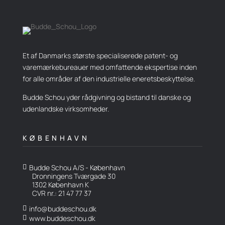
Et af Danmarks største specialiserede patent- og
varemærkebureauer med omfattende ekspertise inden
for alle områder af den industrielle eneretsbeskyttelse.
Budde Schou yder rådgivning og bistand til danske og
udenlandske virksomheder.
KØBENHAVN
Budde Schou A/S - København

Dronningens Tværgade 30
1302 København K
CVR nr.: 21 47 77 37
info@buddeschou.dk

www.buddeschou.dk
