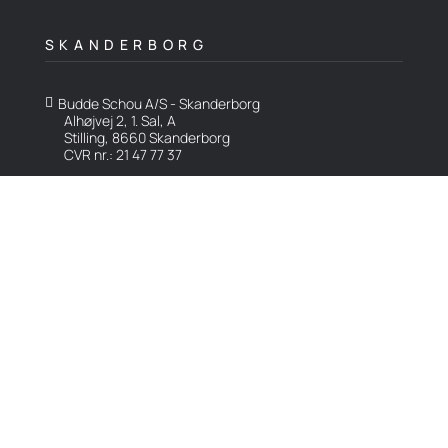
SKANDERBORG
Budde Schou A/S - Skanderborg

Alhøjvej 2, 1. Sal, A
Stilling, 8660 Skanderborg
CVR nr.: 21 47 77 37
info@buddeschou.dk

www.buddeschou.dk

Karriere
|
Kontakt
|
Forretningsbetingelser

Følg med på LinkedIn
LinkedIn
Copyright © 2026 Budde Schou A/S