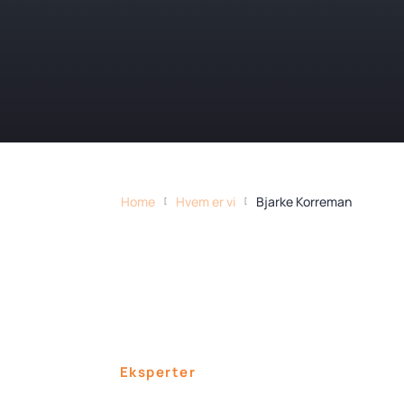
Home
Hvem er vi
Bjarke Korreman
[
[
Eksperter