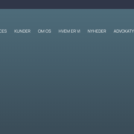
CES
KUNDER
OM OS
HVEM ER VI
NYHEDER
ADVOKATY