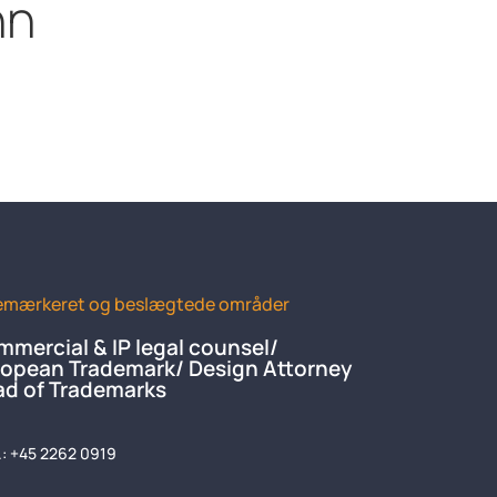
nn
emærkeret og beslægtede områder
mercial & IP legal counsel/
opean Trademark/ Design Attorney
d of Trademarks
f.: +45 2262 0919