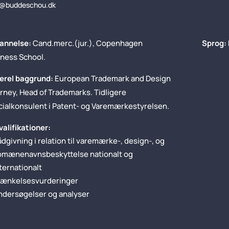
@buddeschou.dk
annelse:
Cand.merc.(jur.), Copenhagen
Sprog:
ness School.
erel baggrund:
European Trademark and Design
rney, Head of Trademarks. Tidligere
ialkonsulent i Patent- og Varemærkestyrelsen.
valifikationer:
dgivning i relation til varemærke-, design-, og
omænenavnsbeskyttelse nationalt og
ternationalt
rænkelsesvurderinger
ndersøgelser og analyser