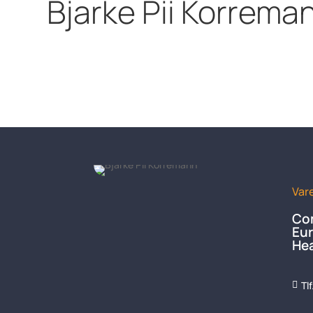
Bjarke Pii Korrema
Var
Com
Eur
Hea
Tl
