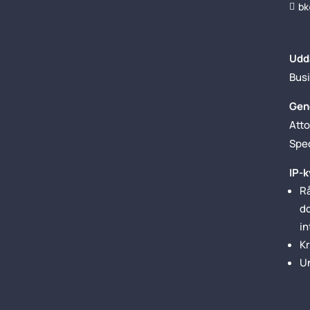
bk

Udd
Busi
Gen
Atto
Spec
IP-k
Rå
d
in
K
U